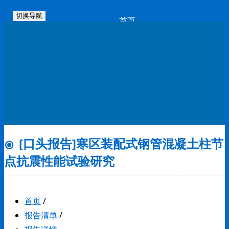
切换导航
首页
会议动态
注册缴费
报告征集
参会专家
[口头报告]寒区装配式钢管混凝土柱节
会场信息
点抗震性能试验研究
酒店预订
赞助机会
首页
/
报告清单
/
联系我们