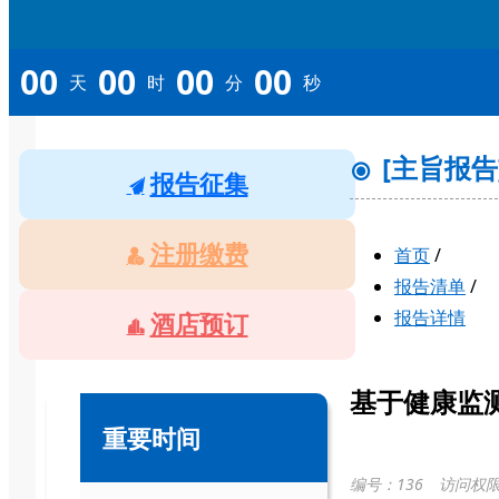
00
00
00
00
天
时
分
秒
[主旨报
报告征集
注册缴费
首页
/
报告清单
/
报告详情
酒店预订
基于健康监
重要时间
编号：136
访问权