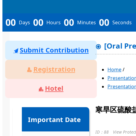
00
00
00
00
Days
Hours
Minutes
Seconds
[Oral 
Submit Contribution
Registration
Home
/
Presentation
Presentation
Hotel
寒旱区硫酸盐
Important Date
ID：88
View Prote