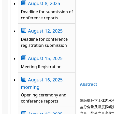
August 8, 2025
Deadline for submission of
conference reports
August 12, 2025
Deadline for conference
registration submission
August 15, 2025
Meeting Registration
August 16, 2025,
Abstract
morning
Opening ceremony and
冻融循环下土体内水
conference reports
盐分含量及温度振幅
含量、盐分含量变化
August 16, 2025,