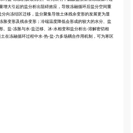
含量增大引起的盐分析出阻碍效应，导致冻融循环后盐分空间重
盐分向冻结区迁移，盐分聚集导致土体残余变形的发展更为显
-冻胀变形及残余变形；冷端温度降低会形成的较大的水分、盐
。盐-冻胀与水-盐迁移、冰-水相变和盐分析出-溶解密切相
渍土在冻融循环过程中水-热-盐-力多场耦合作用机制，可为寒区