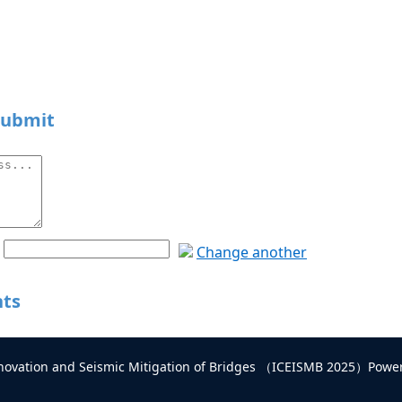
ubmit
Change another
nts
Innovation and Seismic Mitigation of Bridges （ICEISMB 2025）Pow