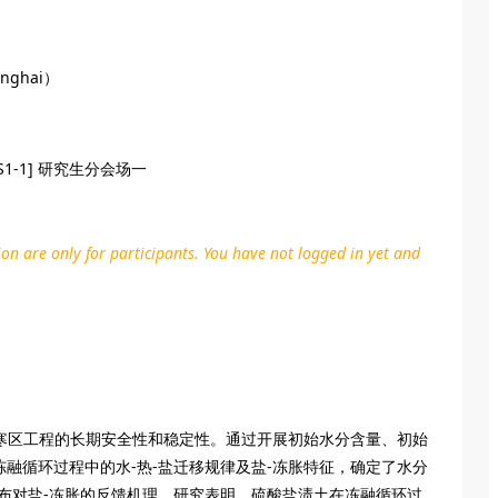
anghai）
 [S1-1] 研究生分会场一
ion are only for participants. You have not logged in yet and
化寒区工程的长期安全性和稳定性。通过开展初始水分含量、初始
融循环过程中的水-热-盐迁移规律及盐-冻胀特征，确定了水分
布对盐-冻胀的反馈机理。研究表明，硫酸盐渍土在冻融循环过