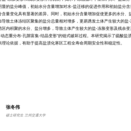
明显的盐分峰值，初始水分含量增加对水-盐迁移的促进作用和初始盐分
分含量变化具有显著的差异。同时，初始水分含量增加促使更多的水分、
加导致土体冻结区聚集的盐分总量相对增多，更易诱发土体产生较大的盐
区内积聚的水分、盐分增多，导致土体产生较大的盐-冻胀变形及残余变形
-动态重分布-孔隙富集-结晶变形“的链式破坏过程。本研究揭示了硫酸盐
供理论依据，有助于提高盐渍化寒区工程全寿命周期安全性和稳定性。
张冬伟
硕士研究生
兰州交通大学