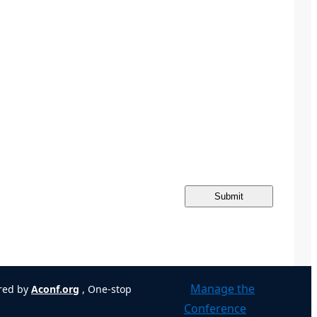
Submit
Manage the
ered by
Aconf.org
, One-stop
Conference